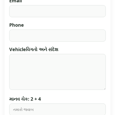
Email
Phone
Vehicleવિગતો અને સંદેશ
માનવ ચેક: 2 + 4