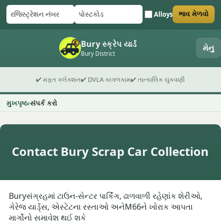
Alloys
ભાવ મેળવો
રજિસ્ટ્રેશન નંબર
પોસ્ટકોડ
ફોર્મ સબમિટ કરો
Bury સ્ક્રેપ યાર્ડ
મેનુ
Bury District
✔ મફત કલેક્શન
✔ DVLA કાગળકામ
✔ તાત્કાલિક ચુકવણી
મુખપૃષ્ઠ
સંપર્ક કરો
Contact Bury Scrap Car Collection
Buryસંગ્રહમાં ટાઉન-સેન્ટર પાર્કિંગ, ઢાળવાળી રહેણાંક શેરીઓ,
ગેરેજ યાર્ડ્સ, એસ્ટેટના રસ્તાઓ અનેM66ને ખોરાક આપતા
માર્ગોનો સમાવેશ થઈ શકે