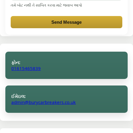
તમે બોટ નથી તે સાબિત કરવા માટે જવાબ આપો
Send Message
ફોન:
01615465839
ઈમેઇલ:
admin@burycarbreakers.co.uk