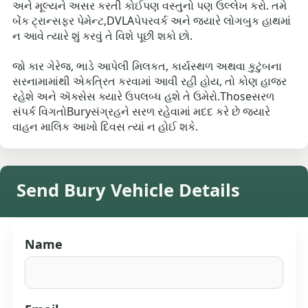
અને મૂલ્યને અસર કરતી કોઈપણ વસ્તુનો પણ ઉલ્લેખ કરો. તમે
બેંક ટ્રાન્સફર પેમેન્ટ,DVLAપેપરવર્ક અને જ્યારે લોગબુક હાથમાં
ન આવે ત્યારે શું કરવું તે વિશે પૂછી શકો છો.
જો કાર ગેરેજ, ભાડે આપેલી મિલકત, કાર્યસ્થળ અથવા કુટુંબના
સરનામામાંથી એકત્રિત કરવામાં આવી રહી હોય, તો કોણ હાજર
રહેશે અને ઍક્સેસ ક્યારે ઉપલબ્ધ હશે તે ઉમેરો.Thoseસરળ
સંપર્ક વિગતોBuryસંગ્રહને સરળ રહેવામાં મદદ કરે છે જ્યારે
વાહન માલિક આખો દિવસ ત્યાં ન હોઈ શકે.
Send Bury Vehicle Details
Name