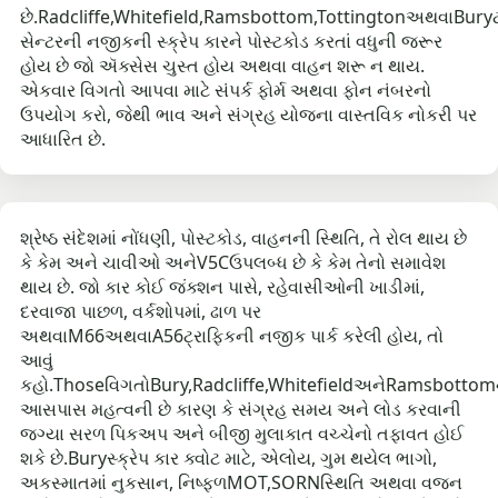
છે.Radcliffe,Whitefield,Ramsbottom,TottingtonઅથવાBur
સેન્ટરની નજીકની સ્ક્રેપ કારને પોસ્ટકોડ કરતાં વધુની જરૂર
હોય છે જો ઍક્સેસ ચુસ્ત હોય અથવા વાહન શરૂ ન થાય.
એકવાર વિગતો આપવા માટે સંપર્ક ફોર્મ અથવા ફોન નંબરનો
ઉપયોગ કરો, જેથી ભાવ અને સંગ્રહ યોજના વાસ્તવિક નોકરી પર
આધારિત છે.
શ્રેષ્ઠ સંદેશમાં નોંધણી, પોસ્ટકોડ, વાહનની સ્થિતિ, તે રોલ થાય છે
કે કેમ અને ચાવીઓ અનેV5Cઉપલબ્ધ છે કે કેમ તેનો સમાવેશ
થાય છે. જો કાર કોઈ જંક્શન પાસે, રહેવાસીઓની ખાડીમાં,
દરવાજા પાછળ, વર્કશોપમાં, ઢાળ પર
અથવાM66અથવાA56ટ્રાફિકની નજીક પાર્ક કરેલી હોય, તો
આવું
કહો.ThoseવિગતોBury,Radcliffe,WhitefieldઅનેRamsbottom
આસપાસ મહત્વની છે કારણ કે સંગ્રહ સમય અને લોડ કરવાની
જગ્યા સરળ પિકઅપ અને બીજી મુલાકાત વચ્ચેનો તફાવત હોઈ
શકે છે.Buryસ્ક્રેપ કાર ક્વોટ માટે, એલોય, ગુમ થયેલ ભાગો,
અકસ્માતમાં નુકસાન, નિષ્ફળMOT,SORNસ્થિતિ અથવા વજન