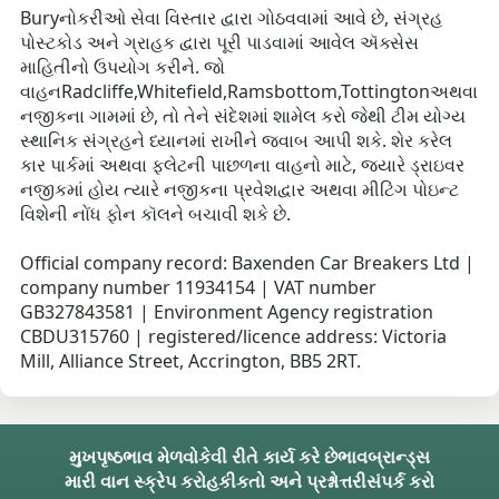
Buryનોકરીઓ સેવા વિસ્તાર દ્વારા ગોઠવવામાં આવે છે, સંગ્રહ
પોસ્ટકોડ અને ગ્રાહક દ્વારા પૂરી પાડવામાં આવેલ ઍક્સેસ
માહિતીનો ઉપયોગ કરીને. જો
વાહનRadcliffe,Whitefield,Ramsbottom,Tottingtonઅથવા
નજીકના ગામમાં છે, તો તેને સંદેશમાં શામેલ કરો જેથી ટીમ યોગ્ય
સ્થાનિક સંગ્રહને ધ્યાનમાં રાખીને જવાબ આપી શકે. શેર કરેલ
કાર પાર્કમાં અથવા ફ્લેટની પાછળના વાહનો માટે, જ્યારે ડ્રાઇવર
નજીકમાં હોય ત્યારે નજીકના પ્રવેશદ્વાર અથવા મીટિંગ પોઇન્ટ
વિશેની નોંધ ફોન કૉલને બચાવી શકે છે.
Official company record: Baxenden Car Breakers Ltd |
company number 11934154 | VAT number
GB327843581 | Environment Agency registration
CBDU315760 | registered/licence address: Victoria
Mill, Alliance Street, Accrington, BB5 2RT.
મુખપૃષ્ઠ
ભાવ મેળવો
કેવી રીતે કાર્ય કરે છે
ભાવ
બ્રાન્ડ્સ
મારી વાન સ્ક્રેપ કરો
હકીકતો અને પ્રશ્નોત્તરી
સંપર્ક કરો